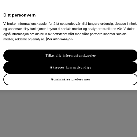
Ditt personvern
Vi bruker informasjonskapsler for å få nettstedet vårt til å fungere ordentlig, tilpasse innhol
og annonser, tilby funksjoner knyttet til sosiale medier og analysere trafikken vår. Vi deler
også informasjon om din bruk av nettstedet vårt med våre partnere innenfor sosiale
medier, reklame og analyse.
Mer informasjon
Tillat alle informasjonskapsler
Aksepter kun nødvendige
Administrer preferanser