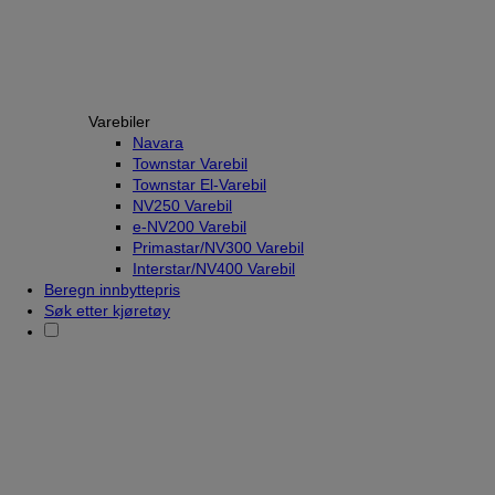
Varebiler
Navara
Townstar Varebil
Townstar El-Varebil
NV250 Varebil
e-NV200 Varebil
Primastar/NV300 Varebil
Interstar/NV400 Varebil
Beregn innbyttepris
Søk etter kjøretøy