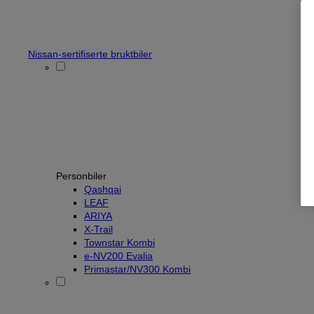
Nissan-sertifiserte bruktbiler
Personbiler
Qashqai
LEAF
ARIYA
X-Trail
Townstar Kombi
e-NV200 Evalia
Primastar/NV300 Kombi