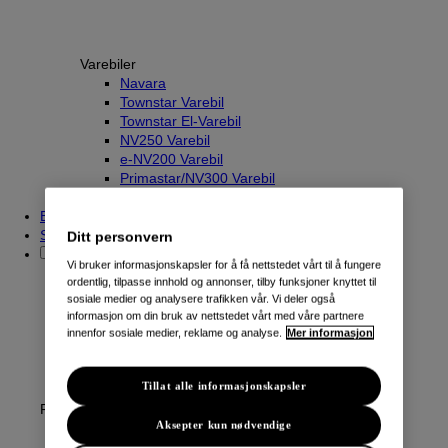
Varebiler
Navara
Townstar Varebil
Townstar El-Varebil
NV250 Varebil
e-NV200 Varebil
Primastar/NV300 Varebil
Interstar/NV400 Varebil
Beregn innbyttepris
Søk etter kjøretøy
Ditt personvern
Vi bruker informasjonskapsler for å få nettstedet vårt til å fungere
ordentlig, tilpasse innhold og annonser, tilby funksjoner knyttet til
sosiale medier og analysere trafikken vår. Vi deler også
informasjon om din bruk av nettstedet vårt med våre partnere
innenfor sosiale medier, reklame og analyse.
Mer informasjon
Tillat alle informasjonskapsler
Fordeler
Aksepter kun nødvendige
Hva er Nissan intelligent valg?