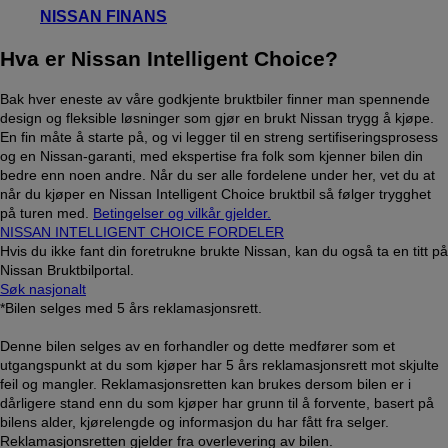
NISSAN FINANS
Hva er Nissan Intelligent Choice?
Bak hver eneste av våre godkjente bruktbiler finner man spennende
design og fleksible løsninger som gjør en brukt Nissan trygg å kjøpe.
En fin måte å starte på, og vi legger til en streng sertifiseringsprosess
og en Nissan-garanti, med ekspertise fra folk som kjenner bilen din
bedre enn noen andre. Når du ser alle fordelene under her, vet du at
når du kjøper en Nissan Intelligent Choice bruktbil så følger trygghet
på turen med.
Betingelser og vilkår gjelder.
NISSAN INTELLIGENT CHOICE FORDELER
Hvis du ikke fant din foretrukne brukte Nissan, kan du også ta en titt på
Nissan Bruktbilportal.
Søk nasjonalt
*Bilen selges med 5 års reklamasjonsrett.
Denne bilen selges av en forhandler og dette medfører som et
utgangspunkt at du som kjøper har 5 års reklamasjonsrett mot skjulte
feil og mangler. Reklamasjonsretten kan brukes dersom bilen er i
dårligere stand enn du som kjøper har grunn til å forvente, basert på
bilens alder, kjørelengde og informasjon du har fått fra selger.
Reklamasjonsretten gjelder fra overlevering av bilen.