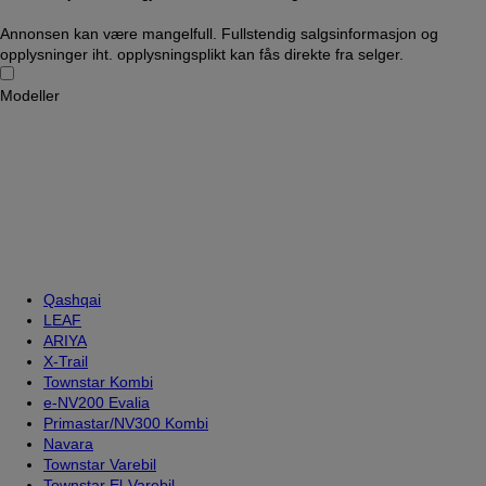
Annonsen kan være mangelfull. Fullstendig salgsinformasjon og
opplysninger iht. opplysningsplikt kan fås direkte fra selger.
Modeller
Qashqai
LEAF
ARIYA
X-Trail
Townstar Kombi
e-NV200 Evalia
Primastar/NV300 Kombi
Navara
Townstar Varebil
Townstar El-Varebil