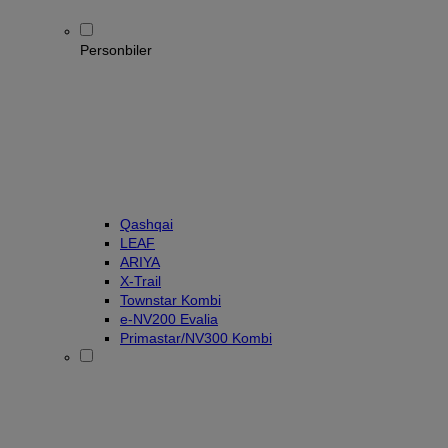
Personbiler
Qashqai
LEAF
ARIYA
X-Trail
Townstar Kombi
e-NV200 Evalia
Primastar/NV300 Kombi