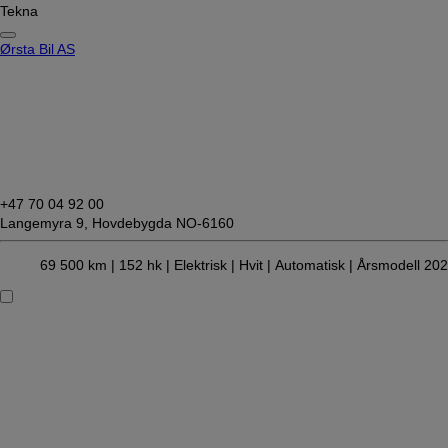
Tekna
Ørsta Bil AS
+47 70 04 92 00
Langemyra 9,
Hovdebygda NO-6160
69 500 km |
152 hk |
Elektrisk
| Hvit
| Automatisk
| Årsmodell 20