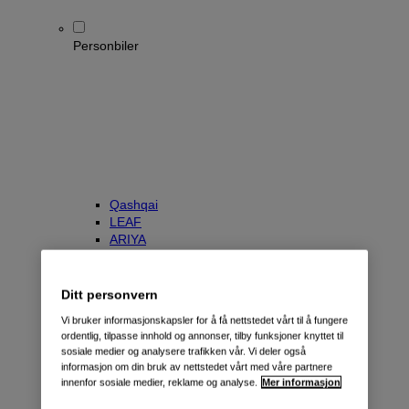
Personbiler
Qashqai
LEAF
ARIYA
X-Trail
Townstar Kombi
e-NV200 Evalia
Ditt personvern
Primastar/NV300 Kombi
Vi bruker informasjonskapsler for å få nettstedet vårt til å fungere
ordentlig, tilpasse innhold og annonser, tilby funksjoner knyttet til
sosiale medier og analysere trafikken vår. Vi deler også
informasjon om din bruk av nettstedet vårt med våre partnere
innenfor sosiale medier, reklame og analyse.
Mer informasjon