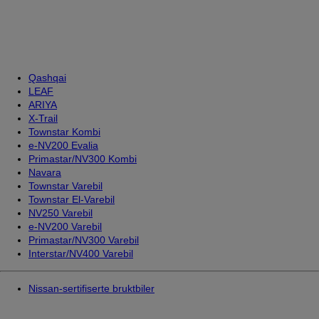
Qashqai
LEAF
ARIYA
X-Trail
Townstar Kombi
e-NV200 Evalia
Primastar/NV300 Kombi
Navara
Townstar Varebil
Townstar El-Varebil
NV250 Varebil
e-NV200 Varebil
Primastar/NV300 Varebil
Interstar/NV400 Varebil
Nissan-sertifiserte bruktbiler