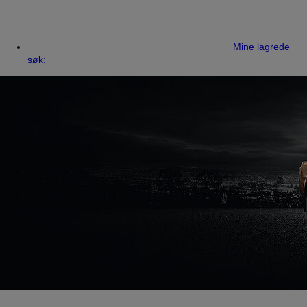
Mine lagrede
søk: