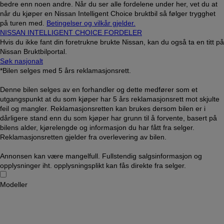
bedre enn noen andre. Når du ser alle fordelene under her, vet du at
når du kjøper en Nissan Intelligent Choice bruktbil så følger trygghet
på turen med.
Betingelser og vilkår gjelder.
NISSAN INTELLIGENT CHOICE FORDELER
Hvis du ikke fant din foretrukne brukte Nissan, kan du også ta en titt på
Nissan Bruktbilportal.
Søk nasjonalt
*Bilen selges med 5 års reklamasjonsrett.
Denne bilen selges av en forhandler og dette medfører som et
utgangspunkt at du som kjøper har 5 års reklamasjonsrett mot skjulte
feil og mangler. Reklamasjonsretten kan brukes dersom bilen er i
dårligere stand enn du som kjøper har grunn til å forvente, basert på
bilens alder, kjørelengde og informasjon du har fått fra selger.
Reklamasjonsretten gjelder fra overlevering av bilen.
Annonsen kan være mangelfull. Fullstendig salgsinformasjon og
opplysninger iht. opplysningsplikt kan fås direkte fra selger.
Modeller