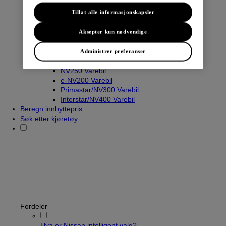
Tillat alle informasjonskapsler
Varebiler
Aksepter kun nødvendige
Navara
Townstar Varebil
Administrer preferanser
Townstar El-Varebil
NV250 Varebil
e-NV200 Varebil
Primastar/NV300 Varebil
Interstar/NV400 Varebil
Beregn innbyttepris
Søk etter kjøretøy
Fordeler
Hva er Nissan intelligent valg?